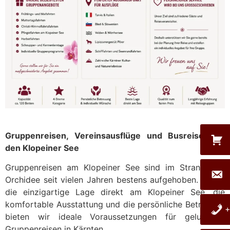
Gruppenreisen, Vereinsausflüge und Busreisen an
den Klopeiner See
Gruppenreisen am Klopeiner See sind im Strandhotel
Orchidee seit vielen Jahren bestens aufgehoben. Durch
die einzigartige Lage direkt am Klopeiner See, die
komfortable Ausstattung und die persönliche Betreuung
+
bieten wir ideale Voraussetzungen für gelungene
Gruppenreisen in Kärnten.