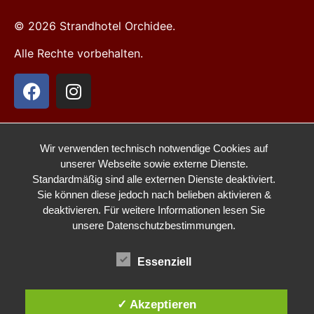
© 2026 Strandhotel Orchidee.
Alle Rechte vorbehalten.
Wir verwenden technisch notwendige Cookies auf
unserer Webseite sowie externe Dienste.
Standardmäßig sind alle externen Dienste deaktiviert.
Sie können diese jedoch nach belieben aktivieren &
deaktivieren. Für weitere Informationen lesen Sie
unsere
Datenschutzbestimmungen
.
Essenziell
Wir verwenden Cookies auf unserer Webseite, um Ihnen
✓ Akzeptieren
die relevantesten Erfahrungen zu bieten, indem wir Ihre