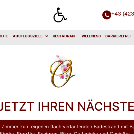
+43 (42
BOTE
AUSFLUGSZIELE
RESTAURANT
WELLNESS
BARRIEREFREI
JETZT IHREN NÄCHST
m Zimmer zum eigenen flach verlaufenden Badestrand mit 
Kinder, Sportler, Senioren, Biker, Golfspieler und Genießer